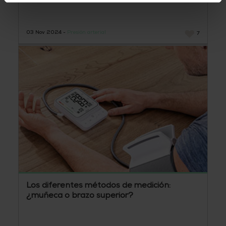
03 Nov 2024 -
Presión arterial
7
Los diferentes métodos de medición:
¿muñeca o brazo superior?