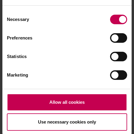
La función de hipertensión de Apple Watch:
Lo que debes saber
Consent
Necessary
Selection
05 Oct 2025 -
Presión arterial
9
Preferences
Statistics
Marketing
Allow all cookies
Use necessary cookies only
Tecnologías innovadoras de los
tensiómetros Beurer