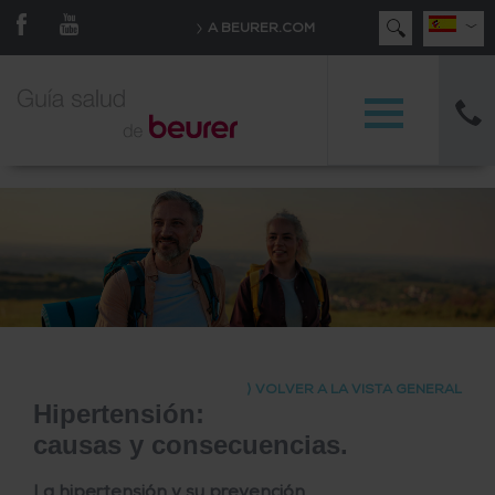
#/beurer/gesundheitsratgeber#
A BEURER.COM
⟩ VOLVER A LA VISTA GENERAL
Hipertensión:
causas y consecuencias.
La hipertensión y su prevención.