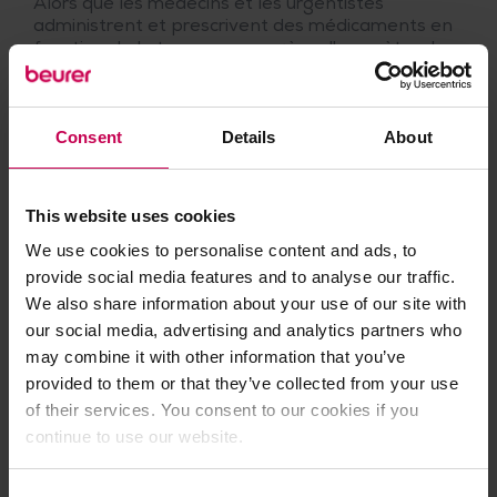
Alors que les médecins et les urgentistes
administrent et prescrivent des médicaments en
fonction de la teneur en oxygène, l'oxymètre de
pouls est utilisé à domicile pour les soins et la
surveillance de la santé.
De nombreuses personnes souffrent de maladies
Consent
Details
About
respiratoires chroniques ou aiguës. Parmi ces
maladies figurent l'asthme bronchique, la
bronchopneumopathie chronique obstructive
This website uses cookies
(BPCO), les fibroses pulmonaires, l'emphysème
pulmonaire (dilatation des alvéoles pulmonaires)
We use cookies to personalise content and ads, to
et les œdèmes pulmonaires. Toutes ces maladies
provide social media features and to analyse our traffic.
nécessitent un suivi médical. Dans ce groupe de
We also share information about your use of our site with
patients, la mesure de la saturation en oxygène
our social media, advertising and analytics partners who
dans le sang joue un rôle important, car elle peut
may combine it with other information that you’ve
donner des indications sur une altération de
l'approvisionnement en oxygène du corps.
provided to them or that they’ve collected from your use
of their services. You consent to our cookies if you
continue to use our website.