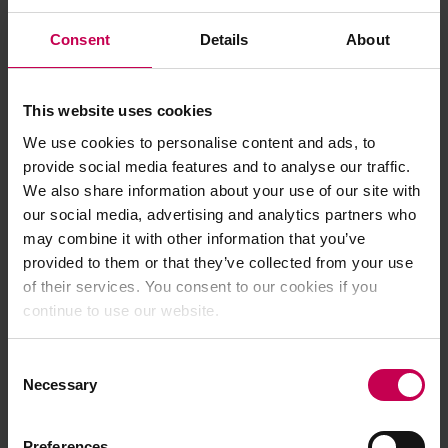
frutta e verdura. Ti forniscono molte vitamine e
nutrienti sani. Le proprietà salutari, come la
Consent
Details
About
vitamina C, i fitonutrienti e le fibre, favoriscono la
tua digestione e riducono i disturbi del
metabolismo dei grassi. Inoltre, la maggior parte
This website uses cookies
dei tipi di frutta e verdura contiene poche calorie,
ma è ricca di potassio e magnesio. Tuttavia, fai
We use cookies to personalise content and ads, to
attenzione a mangiare la frutta in quantità
provide social media features and to analyse our traffic.
salutari. Soprattutto frutti come banane e uva
We also share information about your use of our site with
contengono un alto contenuto di zuccheri.
our social media, advertising and analytics partners who
may combine it with other information that you’ve
Prodotti a base di cereali e patate
provided to them or that they’ve collected from your use
Riso, patate, pasta, pane integrale, fiocchi
of their services. You consent to our cookies if you
d'avena e altri cereali formano, insieme a frutta e
continue to use our website.
verdura, la base per un'alimentazione equilibrata
e ti saziano. Questi alimenti ricchi di fibre sono
ricchi di carboidrati e forniscono energia al tuo
Consent
corpo. Si raccomanda particolarmente di scegliere
Necessary
Selection
prodotti integrali. L'integrale ti sazia più a lungo
rispetto ai prodotti di grano e riduce il rischio di
malattie come il diabete di tipo 2.
Preferences