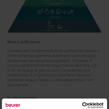
Bere a sufficienza
La base per un'alimentazione completa e sana ti
offre un'ampia gamma di alimenti sani che puoi
consumare senza preoccupazioni. Tuttavia, è
anche particolarmente importante idratarsi. 1,5 -
2 litri di acqua al giorno sono considerati una
solida base. È importante cosa bevi: dovresti
preferire acqua, tisane o altre alternative non
zuccherate.
Frutta e verdura
Oltre a bere, è consigliabile mangiare ogni giorno